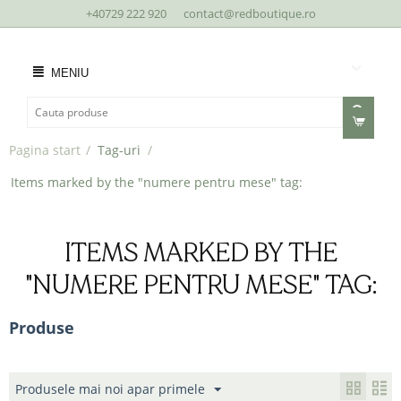
+40729 222 920
contact@redboutique.ro
MENIU
Pagina start
/
Tag-uri
/
Items marked by the "numere pentru mese" tag:
ITEMS MARKED BY THE
"NUMERE PENTRU MESE" TAG:
Produse
Produsele mai noi apar primele