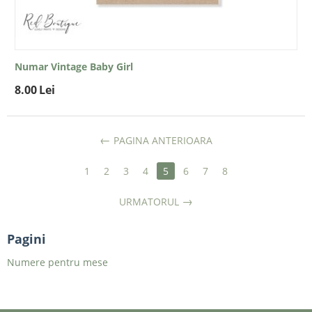
Numar Vintage Baby Girl
8.00
Lei
PAGINA ANTERIOARA
1
2
3
4
5
6
7
8
URMATORUL
Pagini
Numere pentru mese