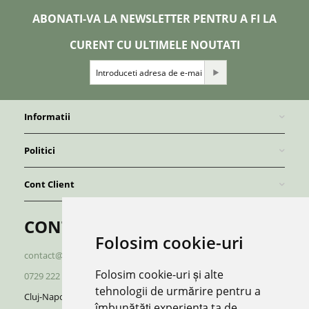
ABONATI-VA LA NEWSLETTER PENTRU A FI LA
CURENT CU ULTIMELE NOUTATI
Informatii
Politici
Cont Client
CONTACT
Folosim cookie-uri
contact@redboutique.ro
Folosim cookie-uri și alte
0729 222 920
/
0729 222 521
tehnologii de urmărire pentru a
Cluj-Napoca | Romania
îmbunătăți experiența ta de