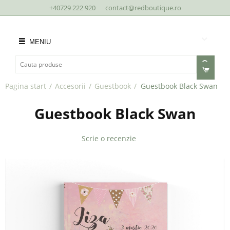
+40729 222 920
contact@redboutique.ro
MENIU
Pagina start
/
Accesorii
/
Guestbook
/
Guestbook Black Swan
Guestbook Black Swan
Scrie o recenzie