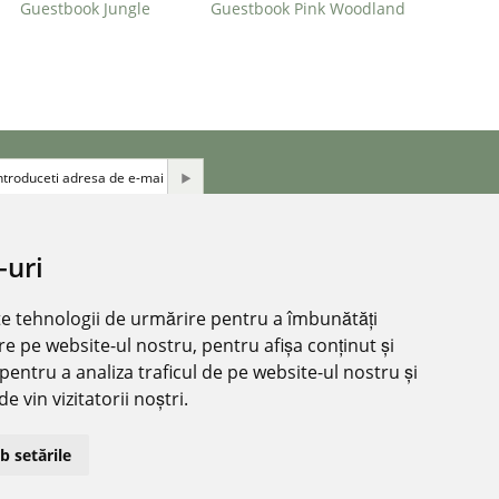
Guestbook Jungle
Guestbook Pink Woodland
-uri
FII LA CURENT CU NOUTATILE:
lte tehnologii de urmărire pentru a îmbunătăți
ro
re pe website-ul nostru, pentru afișa conținut și
2 521
pentru a analiza traficul de pe website-ul nostru și
e vin vizitatorii noștri.
a
b setările
/2018