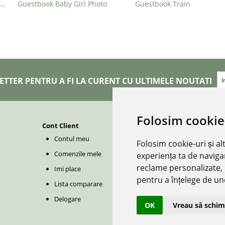
estbook Baby Deer in the Forest
Guestbook Baby Girl Photo
Guestbook Train
ETTER PENTRU A FI LA CURENT CU ULTIMELE NOUTATI
Folosim cookie
Cont Client
CONTACT
Contul meu
Folosim cookie-uri și a
contact@redboutique.
Comenzile mele
experiența ta de naviga
0729 222 920
/
0729 22
reclame personalizate, 
Imi place
pentru a înțelege de und
Cluj-Napoca | Romani
Lista comparare
Redecorate S.R.L.
Delogare
OK
Vreau să schim
CUI: 38928370, J12/696