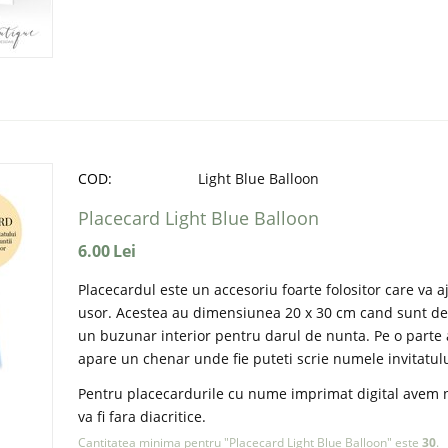
COD:
Light Blue Balloon
Placecard Light Blue Balloon
6.00
Lei
Placecardul este un accesoriu foarte folositor care va aj
usor. Acestea au dimensiunea 20 x 30 cm cand sunt de
un buzunar interior pentru darul de nunta. Pe o parte a
apare un chenar unde fie puteti scrie numele invitatului
Pentru placecardurile cu nume imprimat digital avem nevoi
va fi fara diacritice.
Cantitatea minima pentru "Placecard Light Blue Balloon" este
30
.