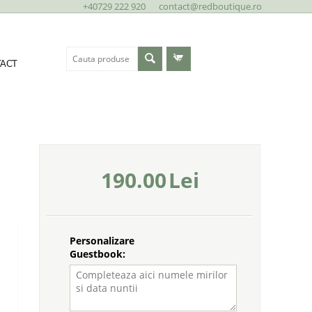
+40729 222 920
contact@redboutique.ro
ACT
190.00
Lei
Personalizare
Guestbook: