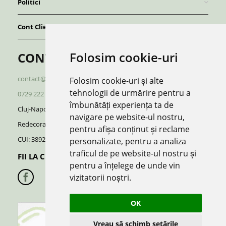
Politici
Cont Client
Folosim cookie-uri
CONTACT
contact@redboutique.ro
Folosim cookie-uri și alte
tehnologii de urmărire pentru a
0729 222 920
/
0729 222 521
îmbunătăți experiența ta de
Cluj-Napoca | Romania
navigare pe website-ul nostru,
Redecorate S.R.L.
pentru afișa conținut și reclame
CUI: 38928370, J12/696/2018
personalizate, pentru a analiza
traficul de pe website-ul nostru și
FII LA CURENT CU NOUTATILE:
pentru a înțelege de unde vin
vizitatorii noștri.
OK
Vreau să schimb setările