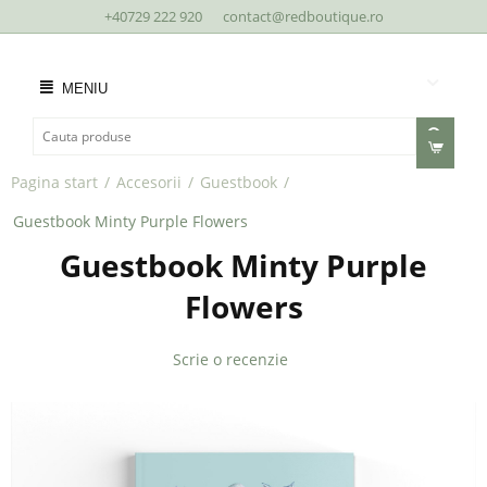
+40729 222 920
contact@redboutique.ro
MENIU
Pagina start
/
Accesorii
/
Guestbook
/
Guestbook Minty Purple Flowers
Guestbook Minty Purple
Flowers
Scrie o recenzie