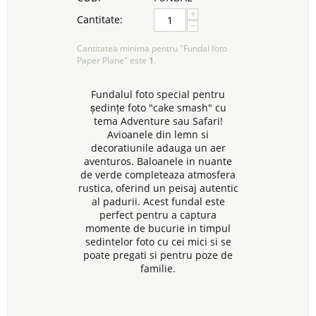
+
Cantitate:
−
Cantitatea minima pentru "Fundal foto
Paper Plane" este
1
.
Fundalul foto special pentru
ședințe foto "cake smash" cu
tema Adventure sau Safari!
Avioanele din lemn si
decoratiunile adauga un aer
aventuros. Baloanele in nuante
de verde completeaza atmosfera
rustica, oferind un peisaj autentic
al padurii. Acest fundal este
perfect pentru a captura
momente de bucurie in timpul
sedintelor foto cu cei mici si se
poate pregati si pentru poze de
familie.