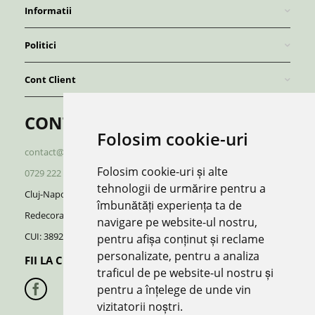
Informatii
Politici
Cont Client
CONTACT
Folosim cookie-uri
contact@redboutique.ro
Folosim cookie-uri și alte
0729 222 920
/
0729 222 521
tehnologii de urmărire pentru a
Cluj-Napoca | Romania
îmbunătăți experiența ta de
Redecorate S.R.L.
navigare pe website-ul nostru,
CUI: 38928370, J12/696/2018
pentru afișa conținut și reclame
personalizate, pentru a analiza
FII LA CURENT CU NOUTATILE:
traficul de pe website-ul nostru și
pentru a înțelege de unde vin
vizitatorii noștri.