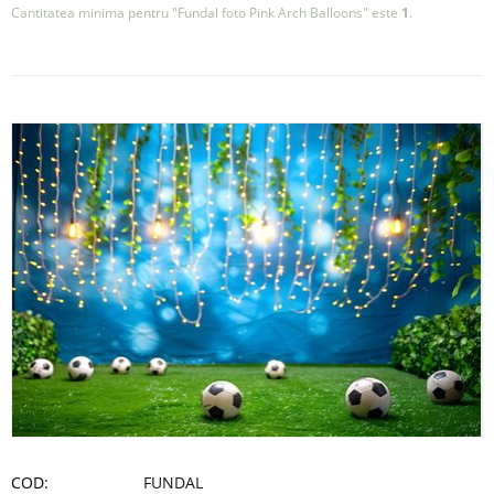
Cantitatea minima pentru "Fundal foto Pink Arch Balloons" este
1
.
COD:
FUNDAL