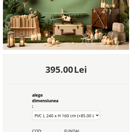
395.00
Lei
alege
dimensiunea
:
COD:
FUNDAL