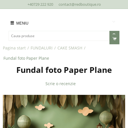
+40729 222 920
contact@redboutique.ro
MENIU
Pagina start
/
FUNDALURI
/
CAKE SMASH
/
Fundal foto Paper Plane
Fundal foto Paper Plane
Scrie o recenzie