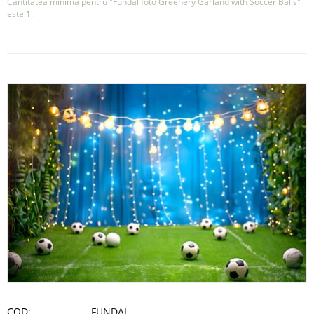
Cantitatea minima pentru "Fundal foto Greenery Garland with Soccer Balls"
este
1
.
COD:
FUNDAL