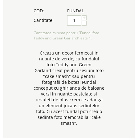
COD:
FUNDAL
+
Cantitate:
−
Cantitatea minima pentru "Fundal foto
Teddy and Green Garland" este
1
.
Creaza un decor fermecat in
nuante de verde, cu fundalul
foto Teddy and Green
Garland creat pentru sesiuni foto
"cake smash" sau pentru
fotografii de botez! Fundal
conceput cu ghirlanda de baloane
verzi in nuante pastelate si
ursuleti de plus crem ce adauga
un element jucaus sedintelor
foto. Cu acest fundal poti crea o
sedinta foto memorabila "cake
smash".