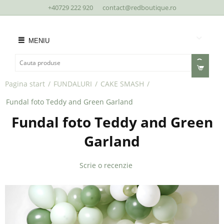
+40729 222 920
contact@redboutique.ro
MENIU
Pagina start
/
FUNDALURI
/
CAKE SMASH
/
Fundal foto Teddy and Green Garland
Fundal foto Teddy and Green
Garland
Scrie o recenzie