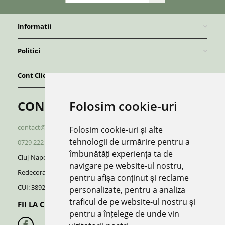
Informatii
Politici
Cont Client
Folosim cookie-uri
CONTACT
contact@redboutique.ro
Folosim cookie-uri și alte
tehnologii de urmărire pentru a
0729 222 920
/
0729 222 521
îmbunătăți experiența ta de
Cluj-Napoca | Romania
navigare pe website-ul nostru,
Redecorate S.R.L.
pentru afișa conținut și reclame
CUI: 38928370, J12/696/2018
personalizate, pentru a analiza
traficul de pe website-ul nostru și
FII LA CURENT CU NOUTATILE:
pentru a înțelege de unde vin