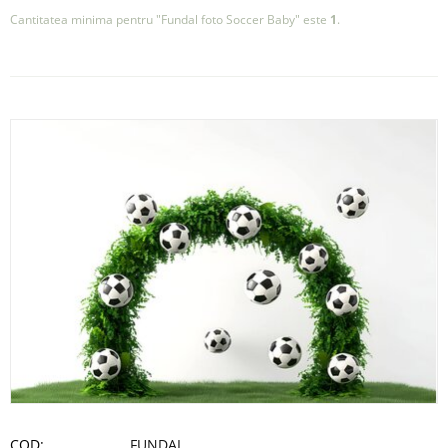
Cantitatea minima pentru "Fundal foto Soccer Baby" este
1
.
COD:
FUNDAL