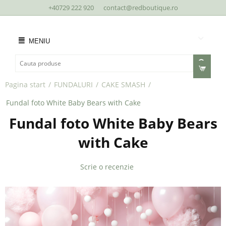
+40729 222 920
contact@redboutique.ro
MENIU
Pagina start
/
FUNDALURI
/
CAKE SMASH
/
Fundal foto White Baby Bears with Cake
Fundal foto White Baby Bears
with Cake
Scrie o recenzie