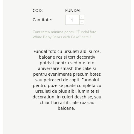
COD:
FUNDAL
+
Cantitate:
−
Cantitatea minima pentru "Fundal foto
White Baby Bears with Cake" este
1
.
Fundal foto cu ursuleti albi si roz,
baloane roz si tort decorativ
potrivit pentru sedinte foto
aniversare smash the cake si
pentru evenimente precum botez
sau petreceri de copii. Fundalul
pentru poze se poate completa cu
ursuleti de plus albi, luminite si
decoratiuni in culori deschise, sau
chiar flori artificiale roz sau
baloane.