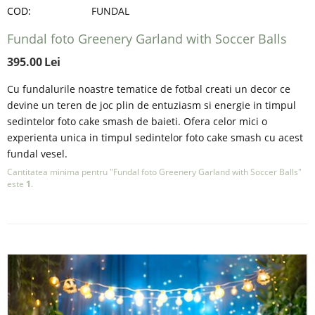
COD:
FUNDAL
Fundal foto Greenery Garland with Soccer Balls
395.00
Lei
Cu fundalurile noastre tematice de fotbal creati un decor ce
devine un teren de joc plin de entuziasm si energie in timpul
sedintelor foto cake smash de baieti. Ofera celor mici o
experienta unica in timpul sedintelor foto cake smash cu acest
fundal vesel.
Cantitatea minima pentru "Fundal foto Greenery Garland with Soccer Balls"
este
1
.