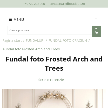
+40729 222 920
contact@redboutique.ro
MENIU
Pagina start
/
FUNDALURI
/
FUNDAL FOTO CRACIUN
/
Fundal foto Frosted Arch and Trees
Fundal foto Frosted Arch and
Trees
Scrie o recenzie