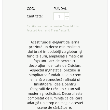
COD:
FUNDAL
+
Cantitate:
−
Cantitatea minima pentru "Fundal foto
Frosted Arch and Trees" este
1
.
Acest fundal elegant de iarnă
prezintă un decor minimalist cu
doi brazi împodobiți cu globuri și
fundițe aurii, amplasați simetric în
fața unui arc de perete cu
decorațiuni delicate de Crăciun.
Aspectul înghețat al brazilor și
simplitatea fundalului alb-crem
emană o atmosferă rafinată și
liniștitoare, ideală pentru
fotografii de Crăciun cu un stil
modern și sofisticat. Decorul este
completat de luminițe calde, care
adaugă un strop de magie acestei
scene de sărbătoare.