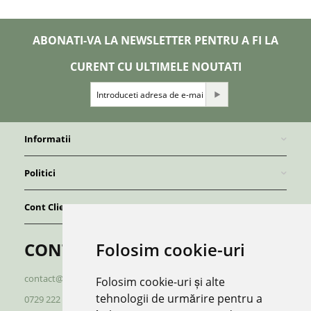
ABONATI-VA LA NEWSLETTER PENTRU A FI LA
CURENT CU ULTIMELE NOUTATI
Informatii
Politici
Cont Client
Folosim cookie-uri
CONTACT
contact@redboutique.ro
Folosim cookie-uri și alte
tehnologii de urmărire pentru a
0729 222 920
/
0729 222 521