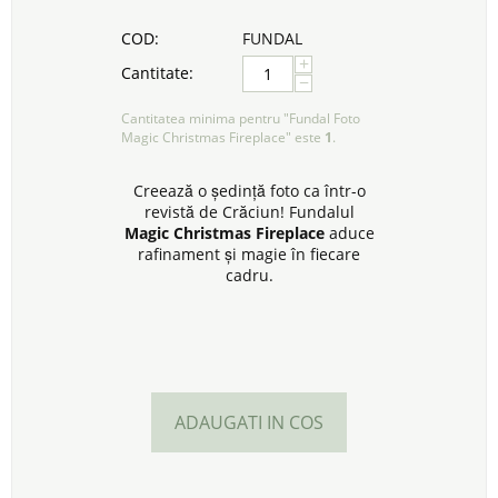
COD:
FUNDAL
+
Cantitate:
−
Cantitatea minima pentru "Fundal Foto
Magic Christmas Fireplace" este
1
.
Creează o ședință foto ca într-o
revistă de Crăciun! Fundalul
Magic Christmas Fireplace
aduce
rafinament și magie în fiecare
cadru.
ADAUGATI IN COS