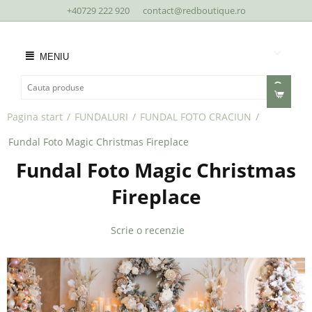
+40729 222 920
contact@redboutique.ro
MENIU
Pagina start
/
FUNDALURI
/
FUNDAL FOTO CRACIUN
/
Fundal Foto Magic Christmas Fireplace
Fundal Foto Magic Christmas
Fireplace
Scrie o recenzie