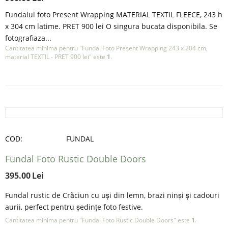
Fundalul foto Present Wrapping MATERIAL TEXTIL FLEECE, 243 h
x 304 cm latime. PRET 900 lei O singura bucata disponibila. Se
fotografiaza...
Cantitatea minima pentru "Fundal Foto Present Wrapping 243 x 204 cm,
material TEXTIL - PRET 900 lei" este
1
.
COD:
FUNDAL
Fundal Foto Rustic Double Doors
395.00
Lei
Fundal rustic de Crăciun cu uși din lemn, brazi ninși și cadouri
aurii, perfect pentru ședințe foto festive.
Cantitatea minima pentru "Fundal Foto Rustic Double Doors" este
1
.