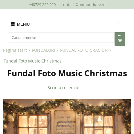
+40729 222 920
contact@redboutique.ro
MENIU
Pagina start
/
FUNDALURI
/
FUNDAL FOTO CRACIUN
/
Fundal Foto Music Christmas
Fundal Foto Music Christmas
Scrie o recenzie