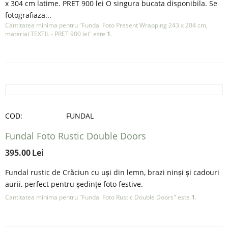
x 304 cm latime. PRET 900 lei O singura bucata disponibila. Se
fotografiaza...
Cantitatea minima pentru "Fundal Foto Present Wrapping 243 x 204 cm,
material TEXTIL - PRET 900 lei" este
1
.
COD:
FUNDAL
Fundal Foto Rustic Double Doors
395.00
Lei
Fundal rustic de Crăciun cu uși din lemn, brazi ninși și cadouri
aurii, perfect pentru ședințe foto festive.
Cantitatea minima pentru "Fundal Foto Rustic Double Doors" este
1
.