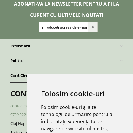
ABONATI-VA LA NEWSLETTER PENTRU A FI LA
CURENT CU ULTIMELE NOUTATI
Informatii
Politici
Cont Client
Folosim cookie-uri
CONTACT
contact@redboutique.ro
Folosim cookie-uri și alte
tehnologii de urmărire pentru a
0729 222 920
/
0729 222 521
îmbunătăți experiența ta de
Cluj-Napoca | Romania
navigare pe website-ul nostru,
Redecorate S.R.L.