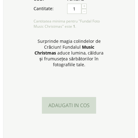
+
Cantitate:
−
Cantitatea minima pentru "Fundal Foto
Music Christmas" este
1
.
Surprinde magia colindelor de
Crăciun! Fundalul
Music
Christmas
aduce lumina, căldura
și frumusețea sărbătorilor în
fotografiile tale.
ADAUGATI IN COS