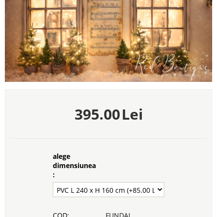
395.00
Lei
alege
dimensiunea
:
COD:
FUNDAL