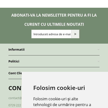
ABONATI-VA LA NEWSLETTER PENTRU A FI LA
CURENT CU ULTIMELE NOUTATI
Informatii
Politici
Cont Client
Folosim cookie-uri
CONTACT
contact@redboutique.ro
Folosim cookie-uri și alte
tehnologii de urmărire pentru a
0729 222 920
/
0729 222 521