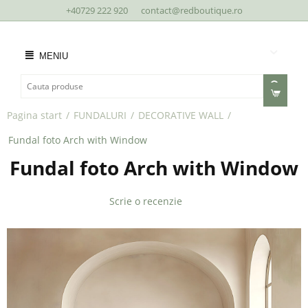
+40729 222 920
contact@redboutique.ro
MENIU
Pagina start
/
FUNDALURI
/
DECORATIVE WALL
/
Fundal foto Arch with Window
Fundal foto Arch with Window
Scrie o recenzie