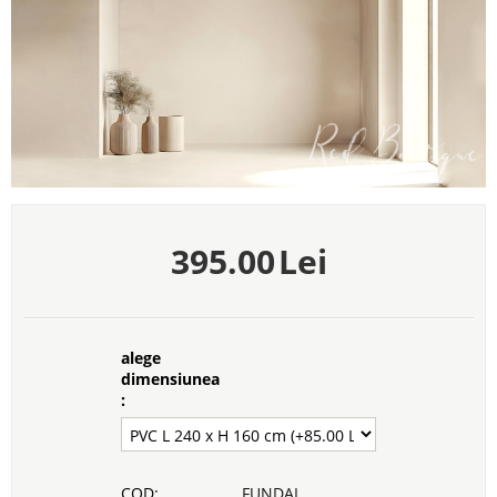
395.00
Lei
alege
dimensiunea
:
COD:
FUNDAL