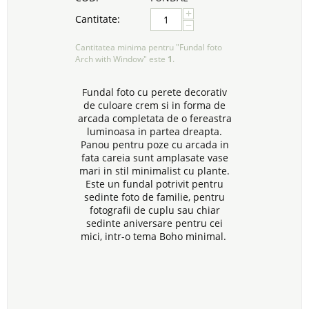
+
Cantitate:
−
Cantitatea minima pentru "Fundal foto
Arch with Window" este
1
.
Fundal foto cu perete decorativ
de culoare crem si in forma de
arcada completata de o fereastra
luminoasa in partea dreapta.
Panou pentru poze cu arcada in
fata careia sunt amplasate vase
mari in stil minimalist cu plante.
Este un fundal potrivit pentru
sedinte foto de familie, pentru
fotografii de cuplu sau chiar
sedinte aniversare pentru cei
mici, intr-o tema Boho minimal.