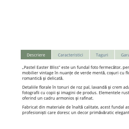
Descriere
Caracteristici
Taguri
Gara
„Pastel Easter Bliss” este un fundal foto fermecător, pe
mobilier vintage în nuanțe de verde mentă, coșuri cu fl
romantică și delicată.
Detaliile florale în tonuri de roz pal, lavandă și crem ad
fotografii cu copii și imagini de produs. Elementele r
oferind un cadru armonios și rafinat.
Fabricat din materiale de înaltă calitate, acest fundal asi
profesioniști care doresc un decor primăvăratic elegant 