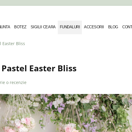
 NUNTA
BOTEZ
SIGILII CEARA
FUNDALURI
ACCESORII
BLOG
CONT
l Easter Bliss
 Pastel Easter Bliss
rie o recenzie