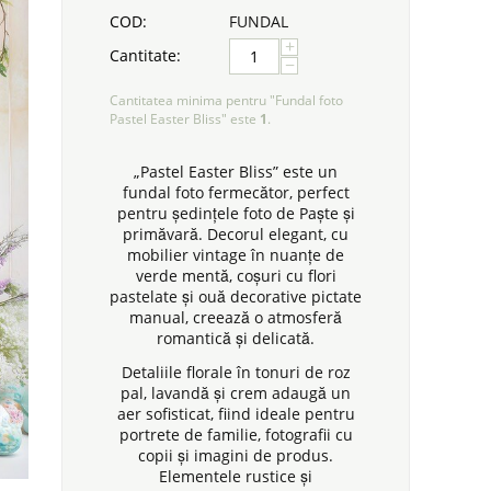
COD:
FUNDAL
+
Cantitate:
−
Cantitatea minima pentru "Fundal foto
Pastel Easter Bliss" este
1
.
„Pastel Easter Bliss” este un
fundal foto fermecător, perfect
pentru ședințele foto de Paște și
primăvară. Decorul elegant, cu
mobilier vintage în nuanțe de
verde mentă, coșuri cu flori
pastelate și ouă decorative pictate
manual, creează o atmosferă
romantică și delicată.
Detaliile florale în tonuri de roz
pal, lavandă și crem adaugă un
aer sofisticat, fiind ideale pentru
portrete de familie, fotografii cu
copii și imagini de produs.
Elementele rustice și