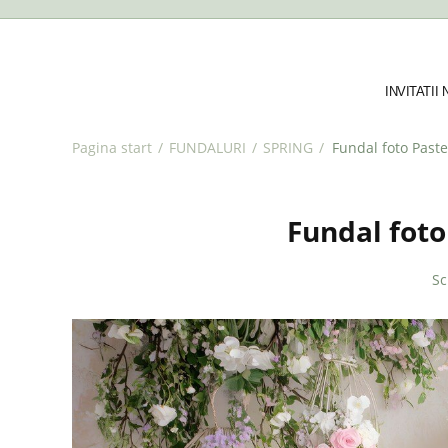
INVITATII
Pagina start
/
FUNDALURI
/
SPRING
/
Fundal foto Paste
Fundal foto
Sc