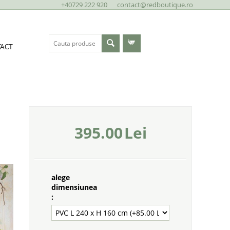
+40729 222 920
contact@redboutique.ro
ACT
395.00
Lei
alege
dimensiunea
: