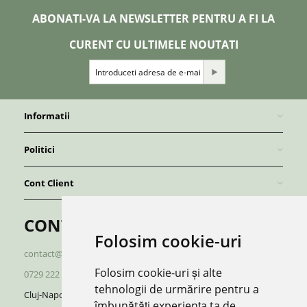
ABONATI-VA LA NEWSLETTER PENTRU A FI LA
CURENT CU ULTIMELE NOUTATI
Informatii
Politici
Cont Client
CONTACT
Folosim cookie-uri
contact@redboutique.ro
Folosim cookie-uri și alte
0729 222 920
/
0729 222 521
tehnologii de urmărire pentru a
Cluj-Napoca | Romania
îmbunătăți experiența ta de