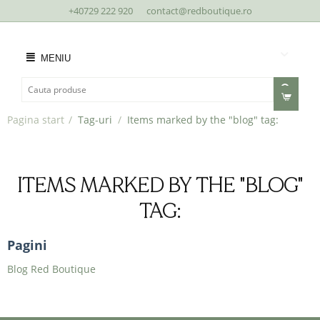
+40729 222 920
contact@redboutique.ro
MENIU
Pagina start
/
Tag-uri
/
Items marked by the "blog" tag:
ITEMS MARKED BY THE "BLOG"
TAG:
Pagini
Blog Red Boutique