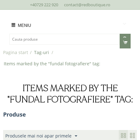
+40729 222 920
contact@redboutique.ro
MENIU
Pagina start
/
Tag-uri
/
Items marked by the "fundal fotografiere" tag:
ITEMS MARKED BY THE
"FUNDAL FOTOGRAFIERE" TAG:
Produse
Produsele mai noi apar primele