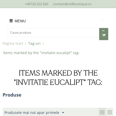
+40729 222 920
contact@redboutique.ro
MENIU
Pagina start
/
Tag-uri
/
Items marked by the "invitatie eucalipt" tag:
ITEMS MARKED BY THE
"INVITATIE EUCALIPT" TAG:
Produse
Produsele mai noi apar primele