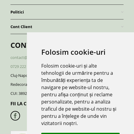
Politici
Cont Client
CONTACT
Folosim cookie-uri
contact@redboutique.ro
Folosim cookie-uri și alte
0729 222 920
/
0729 222 521
tehnologii de urmărire pentru a
Cluj-Napoca | Romania
îmbunătăți experiența ta de
Redecorate S.R.L.
navigare pe website-ul nostru,
CUI: 38928370, J12/696/2018
pentru afișa conținut și reclame
personalizate, pentru a analiza
FII LA CURENT CU NOUTATILE:
traficul de pe website-ul nostru și
pentru a înțelege de unde vin
vizitatorii noștri.