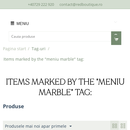
+40729 222 920
contact@redboutique.ro
MENIU
Pagina start
/
Tag-uri
/
Items marked by the "meniu marble" tag:
ITEMS MARKED BY THE "MENIU
MARBLE" TAG:
Produse
Produsele mai noi apar primele