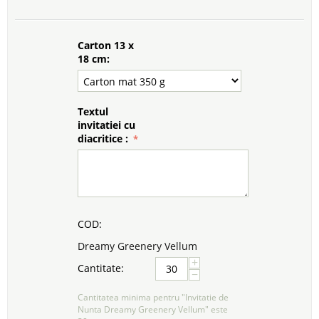
Carton 13 x
18 cm:
Textul
invitatiei cu
diacritice :
COD:
Dreamy Greenery Vellum
+
Cantitate:
−
Cantitatea minima pentru "Invitatie de
Nunta Dreamy Greenery Vellum" este