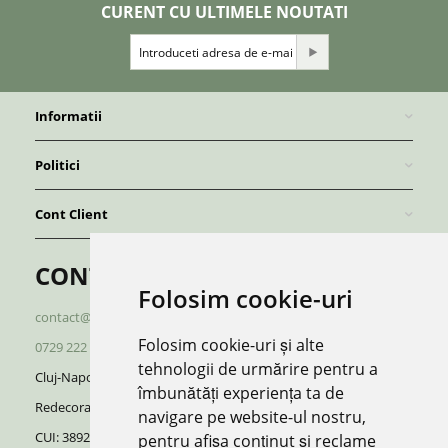
CURENT CU ULTIMELE NOUTATI
Informatii
Politici
Cont Client
CONTACT
Folosim cookie-uri
contact@redboutique.ro
Folosim cookie-uri și alte
0729 222 920
/
0729 222 521
tehnologii de urmărire pentru a
Cluj-Napoca | Romania
îmbunătăți experiența ta de
Redecorate S.R.L.
navigare pe website-ul nostru,
CUI: 38928370, J12/696/2018
pentru afișa conținut și reclame