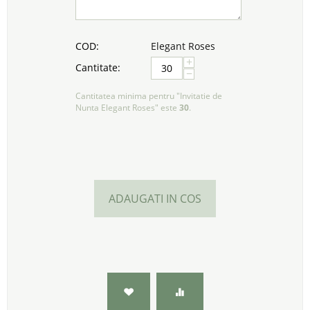
COD:
Elegant Roses
+
Cantitate:
−
Cantitatea minima pentru "Invitatie de
Nunta Elegant Roses" este
30
.
ADAUGATI IN COS