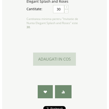
Elegant Splash and Roses
+
Cantitate:
−
Cantitatea minima pentru "Invitatie de
Nunta Elegant Splash and Roses" este
30
.
ADAUGATI IN COS