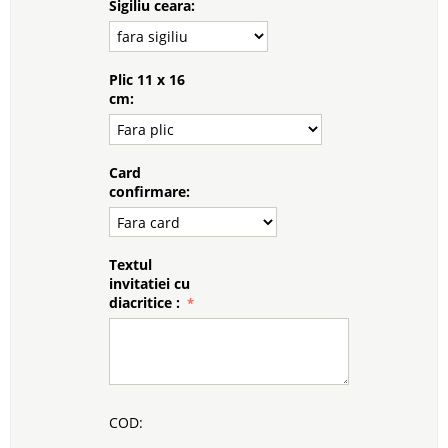
Sigiliu ceara:
Plic 11 x 16
cm:
Card
confirmare:
Textul
invitatiei cu
diacritice :
COD: