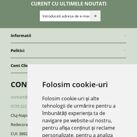
CURENT CU ULTIMELE NOUTATI
Informatii
Politici
Cont Client
Folosim cookie-uri
CONTACT
contact@redboutique.ro
Folosim cookie-uri și alte
tehnologii de urmărire pentru a
0729 222 920
/
0729 222 521
îmbunătăți experiența ta de
Cluj-Napoca | Romania
navigare pe website-ul nostru,
Redecorate S.R.L.
pentru afișa conținut și reclame
CUI: 38928370, J12/696/2018
personalizate, pentru a analiza