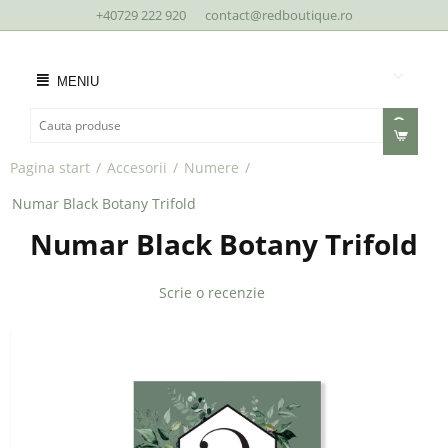
+40729 222 920
contact@redboutique.ro
MENIU
Pagina start
/
Accesorii
/
Numere
/
Numar Black Botany Trifold
Numar Black Botany Trifold
Scrie o recenzie