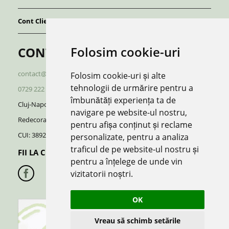
Cont Client
Folosim cookie-uri
CONTACT
contact@redboutique.ro
Folosim cookie-uri și alte
tehnologii de urmărire pentru a
0729 222 920
/
0729 222 521
îmbunătăți experiența ta de
Cluj-Napoca | Romania
navigare pe website-ul nostru,
Redecorate S.R.L.
pentru afișa conținut și reclame
CUI: 38928370, J12/696/2018
personalizate, pentru a analiza
traficul de pe website-ul nostru și
FII LA CURENT CU NOUTATILE:
pentru a înțelege de unde vin
vizitatorii noștri.
OK
Vreau să schimb setările