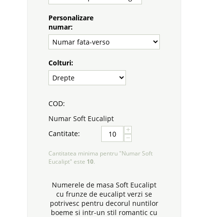
Personalizare
numar:
Colturi:
COD:
Numar Soft Eucalipt
+
Cantitate:
−
Cantitatea minima pentru "Numar Soft
Eucalipt" este
10
.
Numerele de masa Soft Eucalipt
cu frunze de eucalipt verzi se
potrivesc pentru decorul nuntilor
boeme si intr-un stil romantic cu