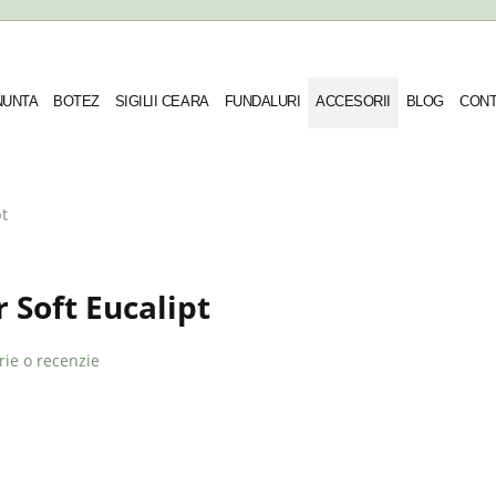
 NUNTA
BOTEZ
SIGILII CEARA
FUNDALURI
ACCESORII
BLOG
CONT
t
Soft Eucalipt
rie o recenzie