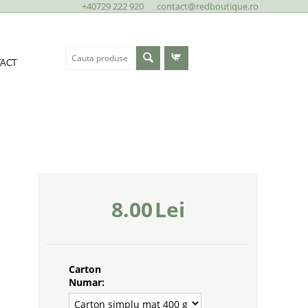
+40729 222 920
contact@redboutique.ro
ACT
8.00
Lei
Carton
Numar: