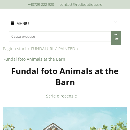
+40729 222 920
contact@redboutique.ro
MENIU
Pagina start
/
FUNDALURI
/
PAINTED
/
Fundal foto Animals at the Barn
Fundal foto Animals at the
Barn
Scrie o recenzie