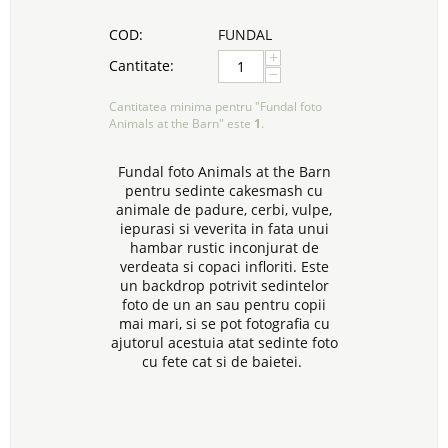
COD:
FUNDAL
+
Cantitate:
−
Cantitatea minima pentru "Fundal foto
Animals at the Barn" este
1
.
Fundal foto Animals at the Barn
pentru sedinte cakesmash cu
animale de padure, cerbi, vulpe,
iepurasi si veverita in fata unui
hambar rustic inconjurat de
verdeata si copaci infloriti. Este
un backdrop potrivit sedintelor
foto de un an sau pentru copii
mai mari, si se pot fotografia cu
ajutorul acestuia atat sedinte foto
cu fete cat si de baietei.