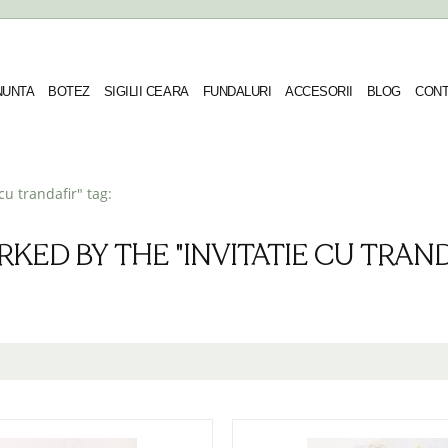
 NUNTA
BOTEZ
SIGILII CEARA
FUNDALURI
ACCESORII
BLOG
CONT
cu trandafir" tag:
KED BY THE "INVITATIE CU TRAND