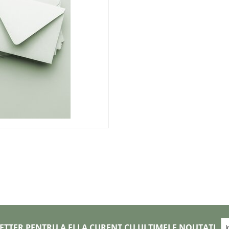
ETTER PENTRU A FI LA CURENT CU ULTIMELE NOUTATI