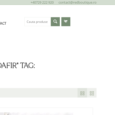
+40729 222 920
contact@redboutique.ro
ACT
AFIR" TAG: