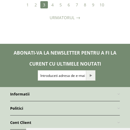
1
2
3
4
5
6
7
8
9
10
URMATORUL
ABONATI-VA LA NEWSLETTER PENTRU A FI LA
CURENT CU ULTIMELE NOUTATI
Informatii
Politici
Cont Client