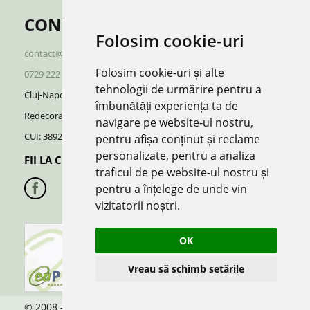
CONTACT
Folosim cookie-uri
contact@redboutique.ro
Folosim cookie-uri și alte
0729 222 920
/
0729 222 521
tehnologii de urmărire pentru a
Cluj-Napoca | Romania
îmbunătăți experiența ta de
Redecorate S.R.L.
navigare pe website-ul nostru,
CUI: 38928370, J12/696/2018
pentru afișa conținut și reclame
personalizate, pentru a analiza
FII LA CURENT CU NOUTATILE:
traficul de pe website-ul nostru și
pentru a înțelege de unde vin
vizitatorii noștri.
OK
Vreau să schimb setările
© 2008 -
2026
RedBoutique.ro - Invitatii Nunta