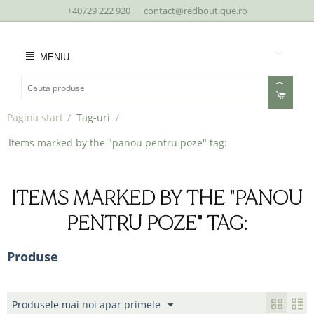
+40729 222 920
contact@redboutique.ro
MENIU
Pagina start
/
Tag-uri
/
Items marked by the "panou pentru poze" tag:
ITEMS MARKED BY THE "PANOU
PENTRU POZE" TAG:
Produse
Produsele mai noi apar primele