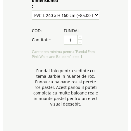
dimensiunea
:
COD:
FUNDAL
+
Cantitate:
−
Cantitatea minima pentru "Fundal Foto
Pink Walls and Balloons" este
1
.
Fundal foto pentru sedinte cu
tema Barbie in nuante de roz.
Panou cu baloane roz si perete
roz pastel. Acest panou il puteti
completa cu multe baloane reale
in nuante pastel pentru un efect
vizual deosebit.