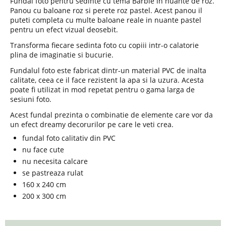
Fundal foto pentru sedinte cu tema Barbie in nuante de roz.
Panou cu baloane roz si perete roz pastel. Acest panou il
puteti completa cu multe baloane reale in nuante pastel
pentru un efect vizual deosebit.
Transforma fiecare sedinta foto cu copiii intr-o calatorie
plina de imaginatie si bucurie.
Fundalul foto este fabricat dintr-un material PVC de inalta
calitate, ceea ce il face rezistent la apa si la uzura. Acesta
poate fi utilizat in mod repetat pentru o gama larga de
sesiuni foto.
Acest fundal prezinta o combinatie de elemente care vor da
un efect dreamy decorurilor pe care le veti crea.
fundal foto calitativ din PVC
nu face cute
nu necesita calcare
se pastreaza rulat
160 x 240 cm
200 x 300 cm