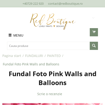
+40729 222 920
contact@redboutique.ro
MENIU
Pagina start
/
FUNDALURI
/
PAINTED
/
Fundal Foto Pink Walls and Balloons
Fundal Foto Pink Walls and
Balloons
Scrie o recenzie