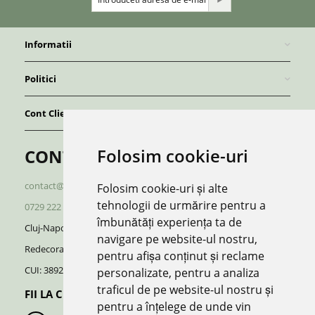
Informatii
Politici
Cont Client
Folosim cookie-uri
CONTACT
contact@redboutique.ro
Folosim cookie-uri și alte
tehnologii de urmărire pentru a
0729 222 920
/
0729 222 521
îmbunătăți experiența ta de
Cluj-Napoca | Romania
navigare pe website-ul nostru,
Redecorate S.R.L.
pentru afișa conținut și reclame
CUI: 38928370, J12/696/2018
personalizate, pentru a analiza
traficul de pe website-ul nostru și
FII LA CURENT CU NOUTATILE:
pentru a înțelege de unde vin